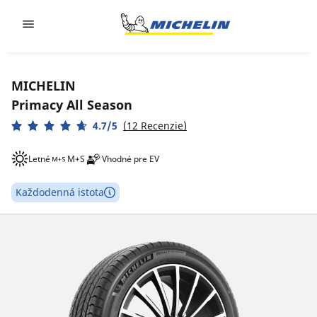
Go to page content
Go to page navigation
MICHELIN
Primacy All Season
4.7/5
(12 Recenzie)
Letné
M+S
Vhodné pre EV
Každodenná istota