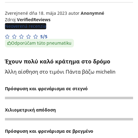
Zverejnené dňa 18. mája 2023
autor
Anonymné
Zdroj
VerifiedReviews
Neoverená recenzia
5/5
Odporúčam túto pneumatiku
Έχουν πολύ καλό κράτημα στο δρόμο
Άλλη αίσθηση στο τιμόνι Πάντα βάζω michelin
Πρόσφυση και φρενάρισμα σε στεγνό
5
Χιλιομετρική απόδοση
5
Πρόσφυση και φρενάρισμα σε βρεγμένο