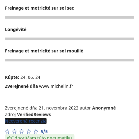
Freinage et motricité sur sol sec
5
Longévité
5
Freinage et motricité sur sol mouillé
5
Kúpte:
24. 06. 24
Zverejnené dňa
www.michelin.fr
Zverejnené dňa 21. novembra 2023
autor
Anonymné
Zdroj
VerifiedReviews
Neoverená recenzia
5/5
Odporúčam túto pneumatiku