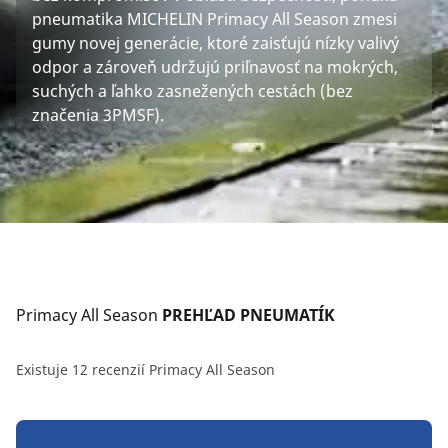
pneumatika MICHELIN Primacy All Season zmesi
gumy novej generácie, ktoré zaisťujú nízky valivý
odpor a zároveň udržujú priľnavosť na mokrých,
suchých a ľahko zasnežených cestách (bez
značenia 3PMSF).
Primacy All Season
 PREHĽAD PNEUMATÍK
Existuje 12 recenzií Primacy All Season