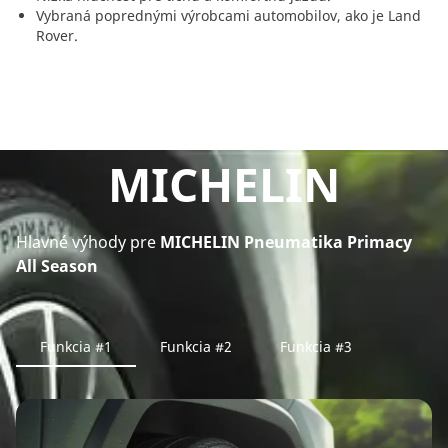
Vybraná poprednými výrobcami automobilov, ako je Land
Rover.
MICHELIN
Hlavné výhody pre
MICHELIN Pneumatika Primacy
All Season
Funkcia #1
Funkcia #2
Funkcia #3