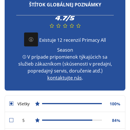
ŠTÍTOK GLOBÁLNEJ POZNÁMKY
4.7/5
Existuje 12 recenzií Primacy All
Season
V prípade pripomienok týkajúcich sa
služieb zákazníkom (skúsenosti v predajni,
popredajný servis, doručenie atď.)
kontaktujte nás
.
Všetky
100%
star reviews
5
84%
star reviews