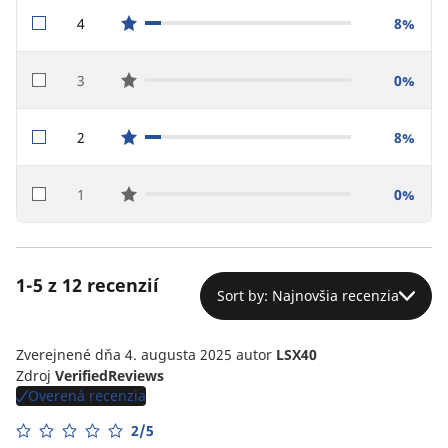
4
8%
star reviews
3
0%
star reviews
2
8%
star reviews
1
0%
star reviews
1-5 z 12 recenzií
Sort by: Najnovšia recenzia
Zverejnené dňa 4. augusta 2025
autor
LSX40
Zdroj
VerifiedReviews
Overená recenzia
2/5