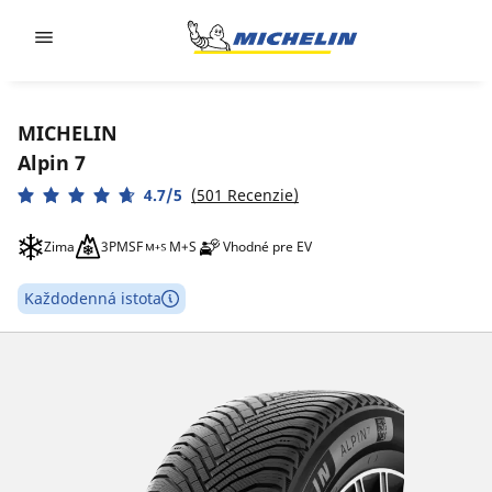
Go to page content
Go to page navigation
MICHELIN
Alpin 7
4.7/5
(501 Recenzie)
Zima
3PMSF
M+S
Vhodné pre EV
Každodenná istota