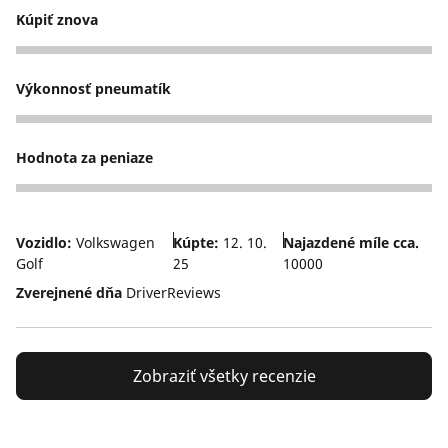
Kúpiť znova
5
Výkonnosť pneumatík
4
Hodnota za peniaze
5
Vozidlo:
Volkswagen
Kúpte:
12. 10.
Najazdené míle cca.
Golf
25
10000
Zverejnené dňa
DriverReviews
Zobraziť všetky recenzie