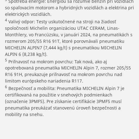
Spotreba energie: Energiou sa rozumie benzín pri vozidlách
so spaľovacím motorom a hybridných vozidlách a elektrina pri
elektrických vozidlách.
4
Valivý odpor: Testy uskutočnené na stroji na žiadosť
spoločnosti Michelin organizáciou UTAC CERAM, Linas-
Monthlery, vo Francúzsku, v januári 2024, na pneumatikách s
rozmerom 205/55 R16 91T, ktoré porovnávali pneumatiku
MICHELIN ALPIN7 (7,444 kg/t) s pneumatikou MICHELIN
ALPIN 6 (8,238 kg/t).
5
Priľnavosť na mokrom povrchu: Tak nová, ako aj
opotrebovaná pneumatika MICHELIN Alpin 7, rozmer 205/55
R16 91H, preukazuje priľnavosť na mokrom povrchu nad
limitom európskeho nariadenia R117.
6
Bezpečnosť a mobilita: Pneumatika MICHELIN Alpin 7 je
certifikovaná na použitie v snehových podmienkach
(označenie 3PMFS). Pre získanie certifikácie 3PMFS musí
pneumatika preukázať stanovenú úroveň bezpečnosti a
mobility na snehu.