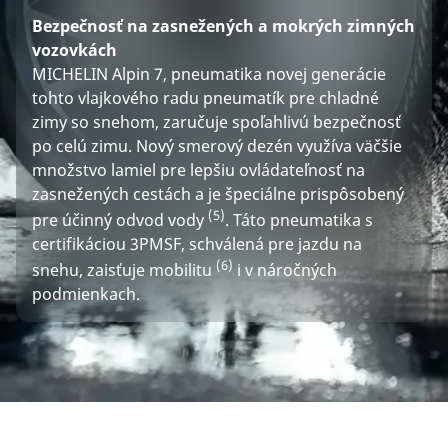
Bezpečnosť na zasnežených a mokrých zimných
vozovkách
MICHELIN Alpin 7, pneumatika novej generácie
tohto vlajkového radu pneumatík pre chladné
zimy so snehom, zaručuje spoľahlivú bezpečnosť
po celú zimu. Nový smerový dezén využíva väčšie
množstvo lamiel pre lepšiu ovládateľnosť na
zasnežených cestách a je špeciálne prispôsobený
(5)
pre účinný odvod vody
. Táto pneumatika s
certifikáciou 3PMSF, schválená pre jazdu na
(6)
snehu, zaisťuje mobilitu
i v náročných
podmienkach.