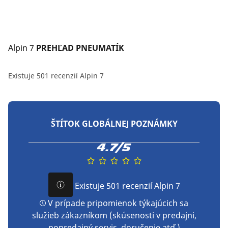
Alpin 7
 PREHĽAD PNEUMATÍK
Existuje 501 recenzií Alpin 7
ŠTÍTOK GLOBÁLNEJ POZNÁMKY
4.7/5
Existuje 501 recenzií Alpin 7
V prípade pripomienok týkajúcich sa
služieb zákazníkom (skúsenosti v predajni,
popredajný servis, doručenie atď.)