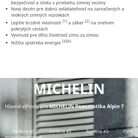
bezpečnosť a istotu v priebehu zimnej sezóny
Nový dezén pre dobrú ovládateľnosť na zasnežených a
mokrých zimných vozovkách
(1)
(2)
Lepšie brzdné vlastnosti
a záber
na snehom
pokrytých cestách
Vyvinutá pre dlhú životnosť zimu za zimou
(3)
(4)
Nižšia spotreba energie
MICHELIN
Hlavné výhody pre
MICHELIN Pneumatika Alpin 7
Funkcia #1
Funkcia #2
Funkcia #3
Funkci