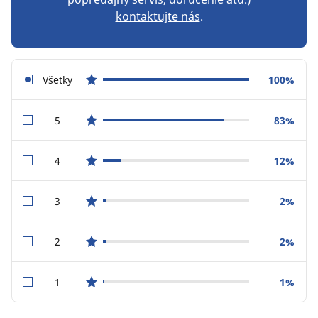
kontaktujte nás
.
Všetky
100%
star reviews
5
83%
star reviews
4
12%
star reviews
3
2%
star reviews
2
2%
star reviews
1
1%
star reviews