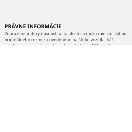
PRÁVNE INFORMÁCIE
Zobrazené indexy nosnosti a rýchlosti sa môžu mierne líšiť od
originálneho rozmeru uvedeného na štítku vozidla. Váš
predajca pneumatík je vám schopný ako kvalifikovaný
odborník poradiť:
1. Informuje vás, ak sa index nosnosti alebo rýchlosti nových
pneumatík líši od originálnych pneumatík.
2. Stanoví, či je potrebné upraviť tlak hustenia pre ponúknutý
alternatívny rozmer.
/
Car brands
ABARTH