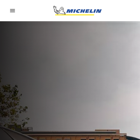
Go to page content
Go to page navigation