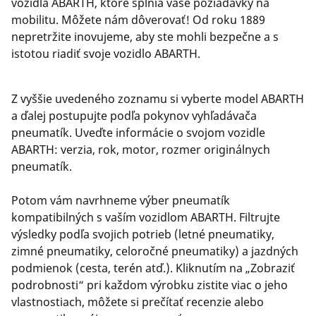
vozidlá ABARTH, ktoré splnia vaše požiadavky na
mobilitu. Môžete nám dôverovať! Od roku 1889
nepretržite inovujeme, aby ste mohli bezpečne a s
istotou riadiť svoje vozidlo ABARTH.
Z vyššie uvedeného zoznamu si vyberte model ABARTH
a ďalej postupujte podľa pokynov vyhľadávača
pneumatík. Uveďte informácie o svojom vozidle
ABARTH: verzia, rok, motor, rozmer originálnych
pneumatík.
Potom vám navrhneme výber pneumatík
kompatibilných s vaším vozidlom ABARTH. Filtrujte
výsledky podľa svojich potrieb (letné pneumatiky,
zimné pneumatiky, celoročné pneumatiky) a jazdných
podmienok (cesta, terén atď.). Kliknutím na „Zobraziť
podrobnosti“ pri každom výrobku zistite viac o jeho
vlastnostiach, môžete si prečítať recenzie alebo