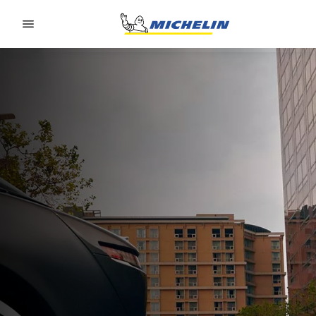
Go to page content
Go to page navigation