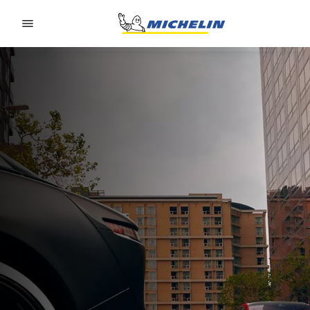
Go to page content
Go to page navigation