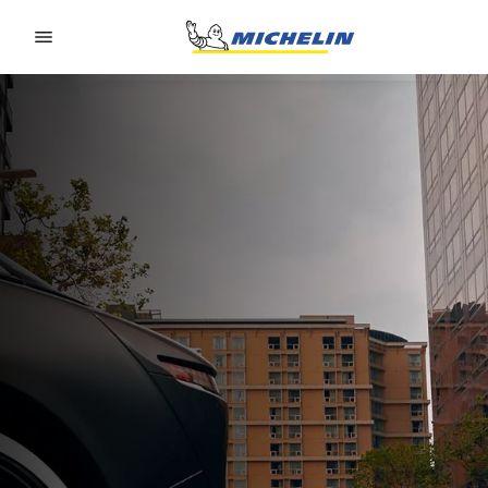
Go to page content
Go to page navigation