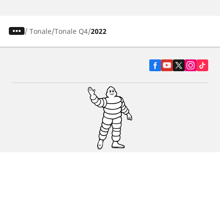
/
Tonale
Tonale Q4
2022
Pneumatiky pre osobné vozidlá, suv a
dodávky
Predajcov