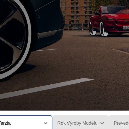
erzia
Rok Výroby Modelu
Preved