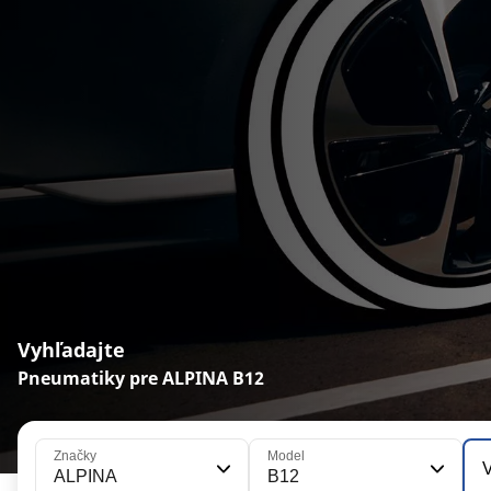
Vyhľadajte
Pneumatiky pre ALPINA B12
Značky
Model
V
ALPINA
B12