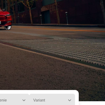
enie
Variant