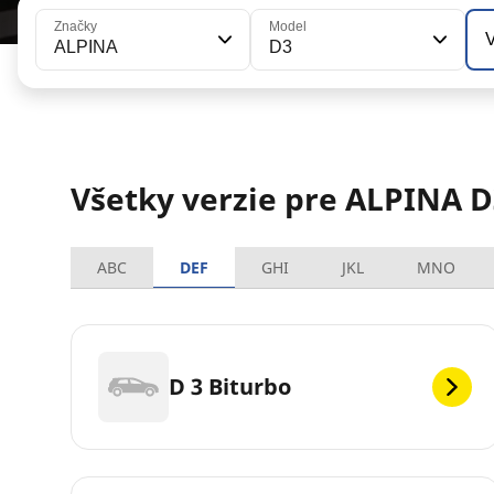
Značky
Model
V
ALPINA
D3
Všetky verzie pre ALPINA D
ABC
DEF
GHI
JKL
MNO
D 3 Biturbo