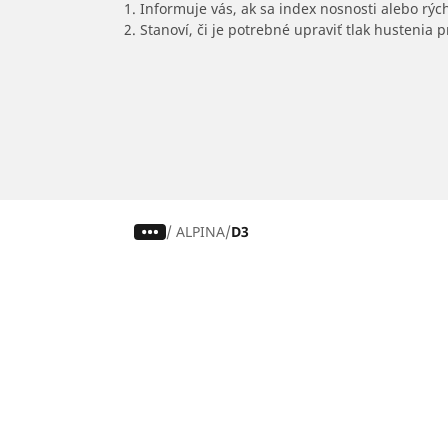
1. Informuje vás, ak sa index nosnosti alebo rýc
2. Stanoví, či je potrebné upraviť tlak hustenia
/
ALPINA
D3
Pneumatiky pre osobné vozidlá,
suv a dodávky
Nájdite si ideálnu pneumatiku
Prehliadajte podľa značiek áut