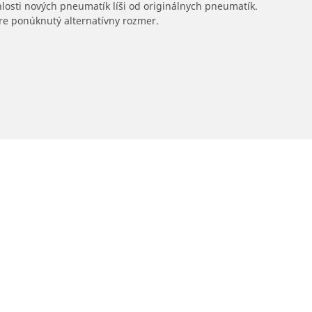
hlosti nových pneumatík líši od originálnych pneumatík.
 pre ponúknutý alternatívny rozmer.
Predajcov
Vaša konfigurácia
Vyhľadať predajcov pneumatík pre autá