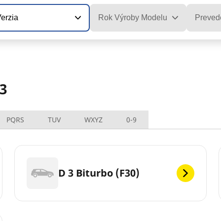
erzia
Rok Výroby Modelu
Preved
3
PQRS
TUV
WXYZ
0-9
D 3 Biturbo (F30)