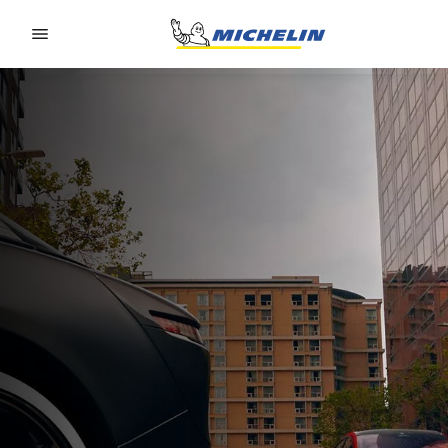
Go to page content
Go to page navigation