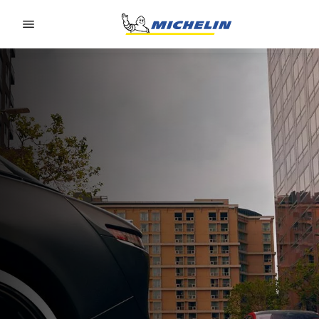
Go to page content
Go to page navigation