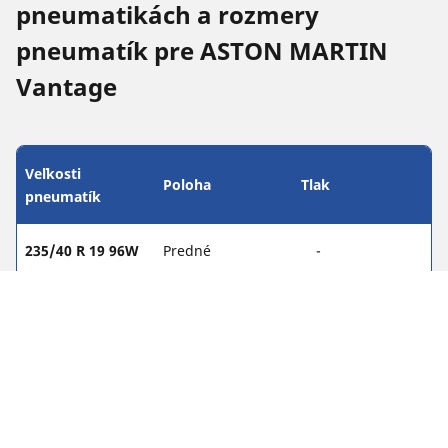
pneumatikách a rozmery
pneumatík pre ASTON MARTIN
Vantage
Veľkosti
Poloha
Tlak
pneumatík
235/40 R 19 96W
Predné
-
275/35 R 19 100W
Zadné
-
245/40 R 19 94(Y)
Predné
-
285/35 R 19 99(Y)
Zadné
-