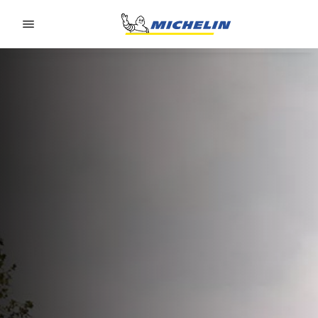
Go to page content
Go to page navigation