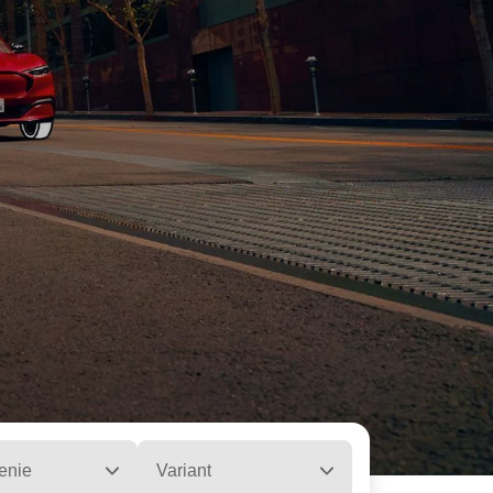
enie
Variant