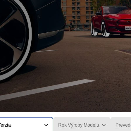
erzia
Rok Výroby Modelu
Preved