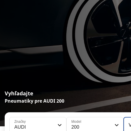
Vyhľadajte
Pneumatiky pre AUDI 200
Značky
Model
V
AUDI
200