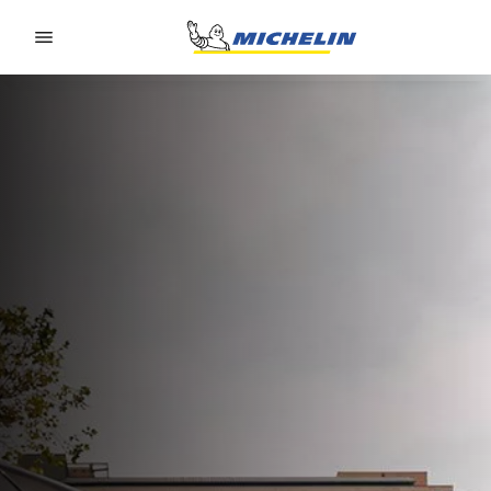
Go to page content
Go to page navigation