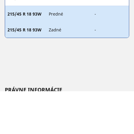
215/45 R 18 93W
Predné
-
215/45 R 18 93W
Zadné
-
PRÁVNE INFORMÁCIE
Zobrazené indexy nosnosti a rýchlosti sa môžu mierne líšiť od
originálneho rozmeru uvedeného na štítku vozidla. Váš
predajca pneumatík je vám schopný ako kvalifikovaný
odborník poradiť:
1. Informuje vás, ak sa index nosnosti alebo rýchlosti nových
pneumatík líši od originálnych pneumatík.