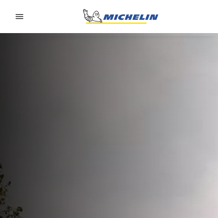
Go to page content
Go to page navigation