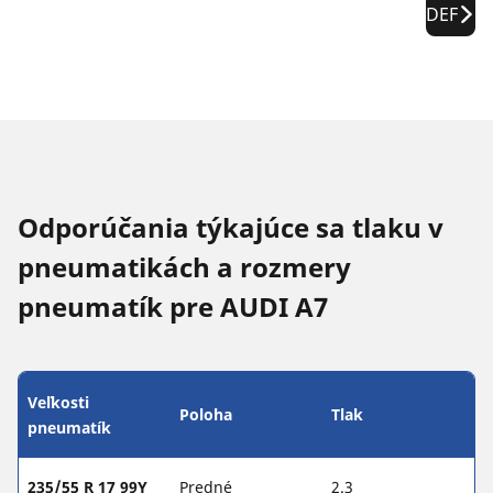
DEF
Odporúčania týkajúce sa tlaku v
pneumatikách a rozmery
pneumatík pre AUDI A7
Veľkosti
Poloha
Tlak
pneumatík
235/55 R 17 99Y
Predné
2.3