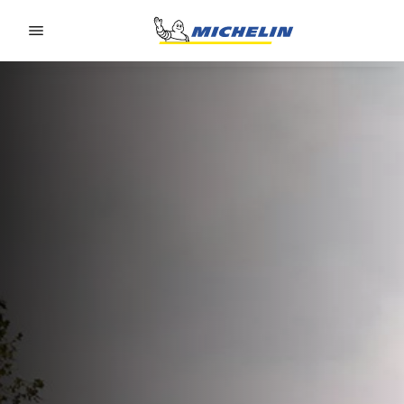
Go to page content
Go to page navigation