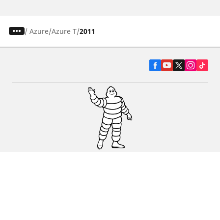
/
Azure
Azure T
2011
Pneumatiky pre osobné vozidlá, suv a
dodávky
Predajcov