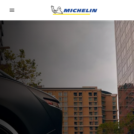
Go to page content
Go to page navigation