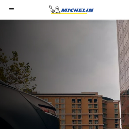
Go to page content
Go to page navigation