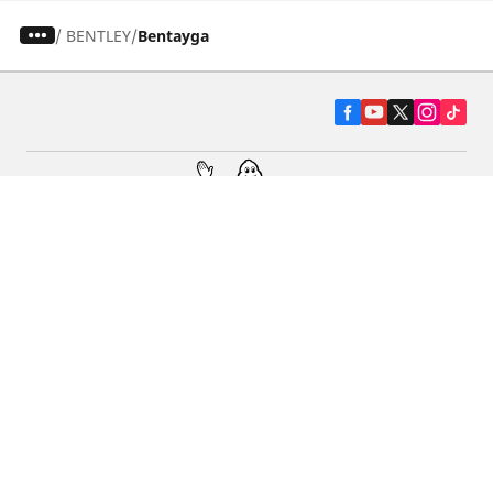
/
BENTLEY
Bentayga
Pneumatiky pre osobné vozidlá, suv a
dodávky
Predajcov
Asistencia