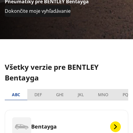
Pneumatiky pre BENTLEY Bentayga
Dokončite moje vyhľadávanie
Všetky verzie pre BENTLEY
Bentayga
ABC
DEF
GHI
JKL
MNO
PQR
Bentayga