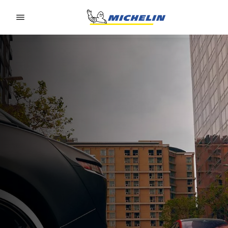
Go to page content
Go to page navigation