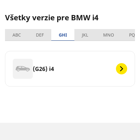
Všetky verzie pre BMW i4
ABC
DEF
GHI
JKL
MNO
PQR
(G26) i4