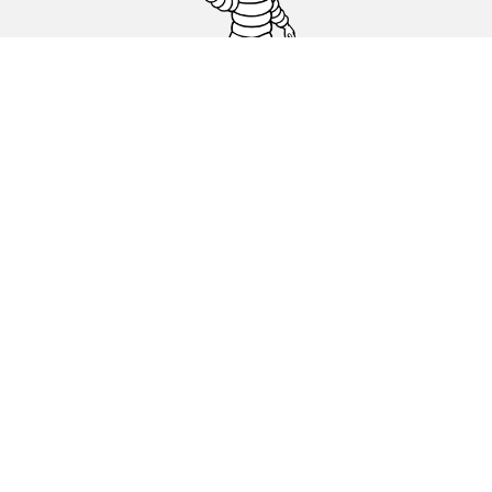
Pneumatiky pre osobné vozidlá, suv a
dodávky
Predajcov
Asistencia
Ochrana údajov
Politika cookies
ZÁkonné ustanovenia
michelin.com
Vyhlásenie o prístupnosti