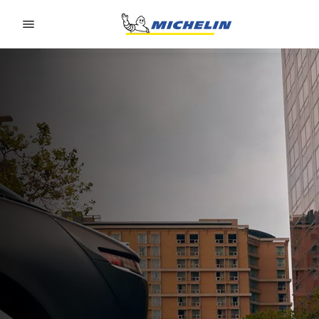
Go to page content
Go to page navigation