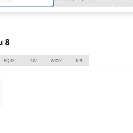
u 8
PQRS
TUV
WXYZ
0-9