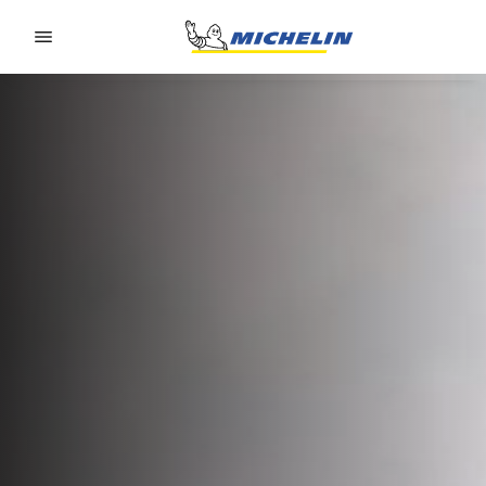
Go to page content
Go to page navigation