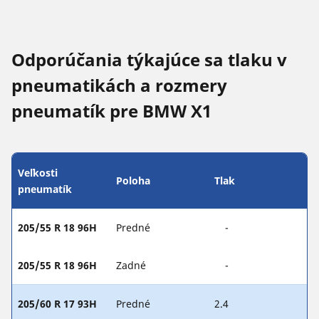
Odporúčania týkajúce sa tlaku v
pneumatikách a rozmery
pneumatík pre BMW X1
Veľkosti
Poloha
Tlak
pneumatík
205/55 R 18 96H
Predné
-
205/55 R 18 96H
Zadné
-
205/60 R 17 93H
Predné
2.4