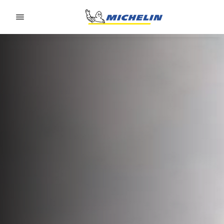
Go to page content
Go to page navigation