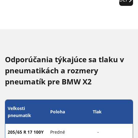
Odporúčania týkajúce sa tlaku v
pneumatikách a rozmery
pneumatík pre BMW X2
Veľkosti
Poloha
Tlak
pneumatík
205/65 R 17 100Y
Predné
-