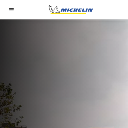
Go to page content
Go to page navigation