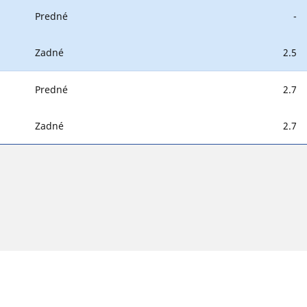
Predné
-
Zadné
2.5
Predné
2.7
Zadné
2.7