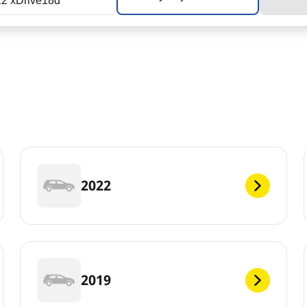
2 xDrive18d
2022
2019