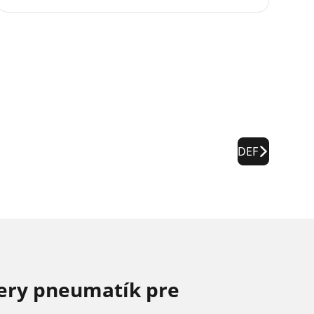
DEF
ery pneumatík pre