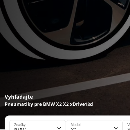
Vyhľadajte
Pneumatiky pre BMW X2 X2 xDrive18d
Značky
Model
V