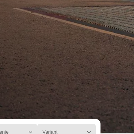
enie
Variant