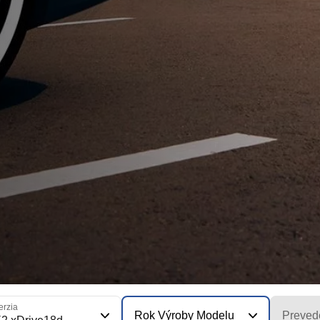
erzia
Rok Výroby Modelu
Preved