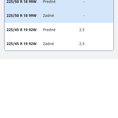
225/50 R 18 99W
Predné
-
225/50 R 18 99W
Zadné
-
225/45 R 19 92W
Predné
2.5
225/45 R 19 92W
Zadné
2.5
PRÁVNE INFORMÁCIE
Zobrazené indexy nosnosti a rýchlosti sa môžu mierne líšiť od
originálneho rozmeru uvedeného na štítku vozidla. Váš
predajca pneumatík je vám schopný ako kvalifikovaný