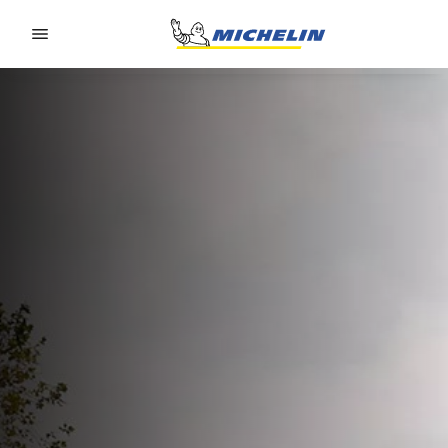
Go to page content
Go to page navigation