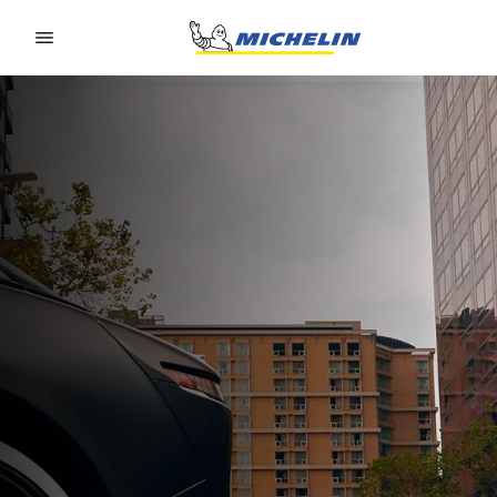
Go to page content
Go to page navigation