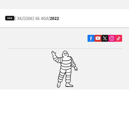
/
X6
(G06) X6 40d
2022
Pneumatiky pre osobné vozidlá, suv a
dodávky
Predajcov