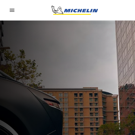
Go to page content
Go to page navigation