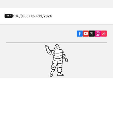
/
X6
(G06) X6 40d
2024
Pneumatiky pre osobné vozidlá, suv a
dodávky
Predajcov