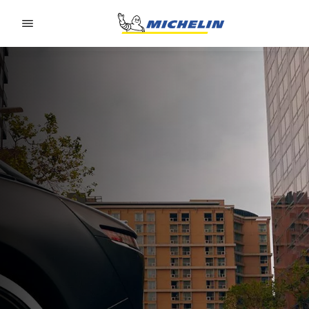
Go to page content
Go to page navigation