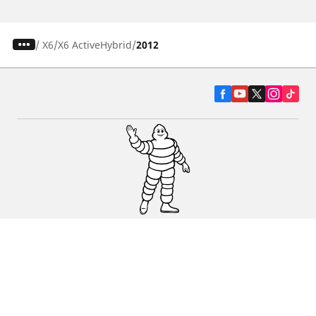
/
X6
X6 ActiveHybrid
2012
Pneumatiky pre osobné vozidlá, suv a
dodávky
Predajcov