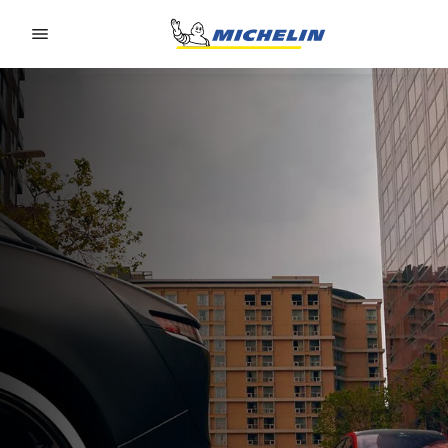
Go to page content
Go to page navigation