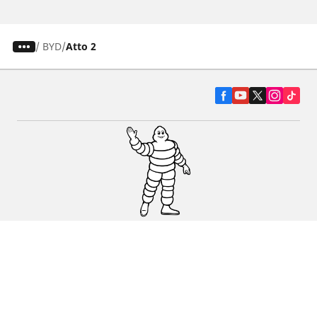
/
BYD
Atto 2
Pneumatiky pre osobné vozidlá, suv a
dodávky
Predajcov