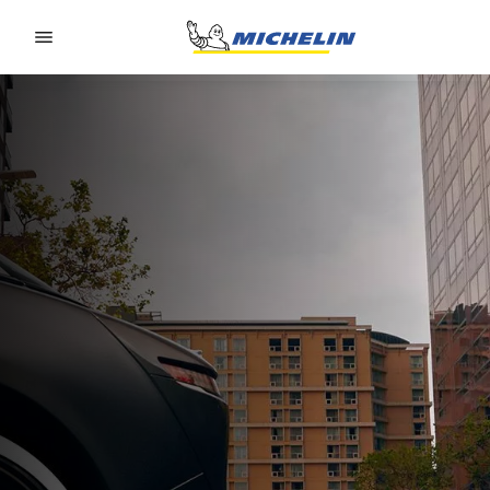
Go to page content
Go to page navigation