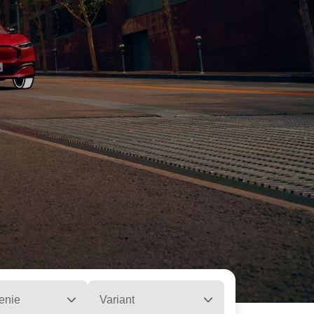
enie
Variant