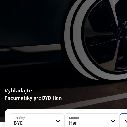
Vyhľadajte
Pneumatiky pre BYD Han
Značky
Model
V
BYD
Han