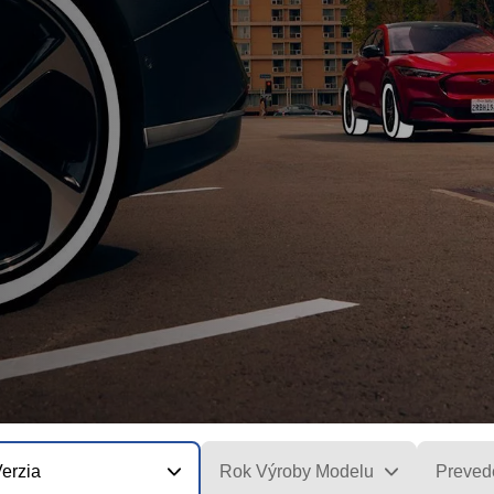
erzia
Rok Výroby Modelu
Preved