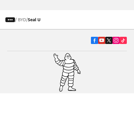
/
BYD
Seal U
Pneumatiky pre osobné vozidlá, suv a
dodávky
Predajcov