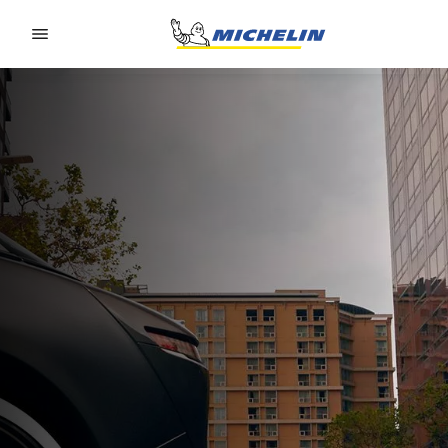
Go to page content
Go to page navigation