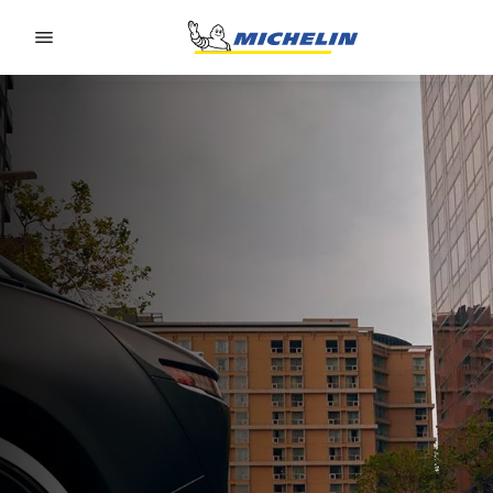
Go to page content
Go to page navigation