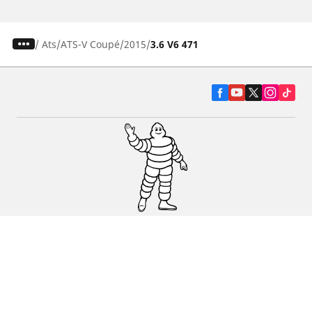
/
Ats
ATS-V Coupé
2015
3.6 V6 471
Pneumatiky pre osobné vozidlá, suv a
dodávky
Predajcov