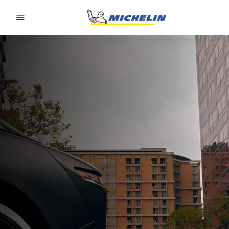
Go to page content
Go to page navigation