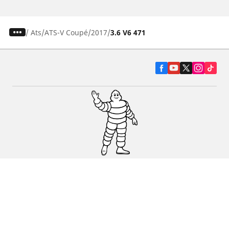
/
Ats
ATS-V Coupé
2017
3.6 V6 471
Pneumatiky pre osobné vozidlá, suv a
dodávky
Predajcov