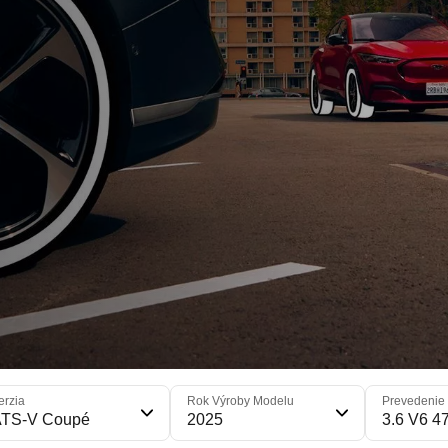
erzia
Rok Výroby Modelu
Prevedenie
ATS-V Coupé
2025
3.6 V6 4