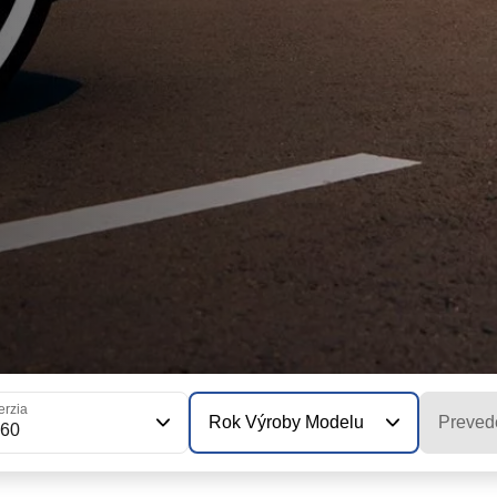
erzia
Rok Výroby Modelu
Preved
160