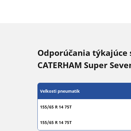
Odporúčania týkajúce 
CATERHAM Super Seve
Veľkosti pneumatík
155/65 R 14 75T
155/65 R 14 75T