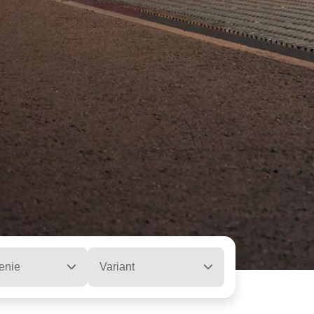
enie
Variant