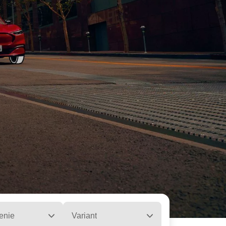
enie
Variant