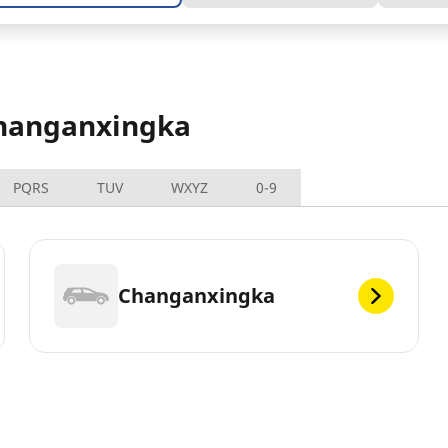
Changanxingka
PQRS
TUV
WXYZ
0-9
Changanxingka