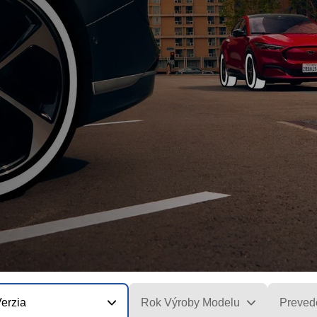
erzia
Rok Výroby Modelu
Preved