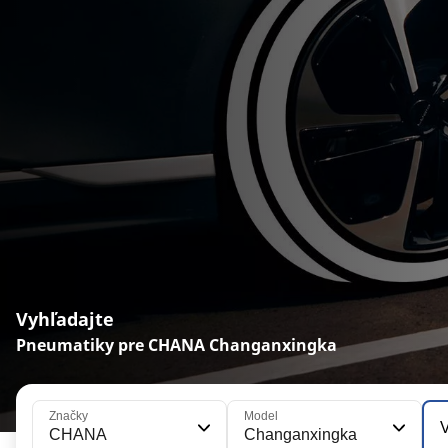
Vyhľadajte
Pneumatiky pre CHANA Changanxingka
Značky
Model
V
CHANA
Changanxingka