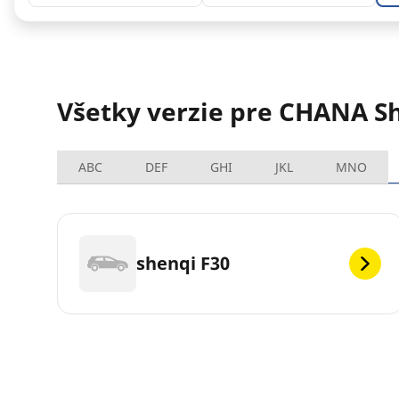
Všetky verzie pre CHANA S
ABC
DEF
GHI
JKL
MNO
shenqi F30