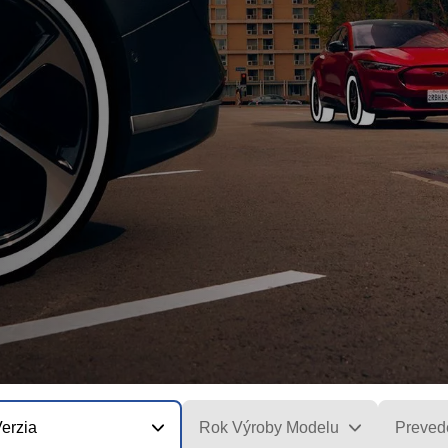
erzia
Rok Výroby Modelu
Preved