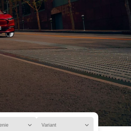
enie
Variant