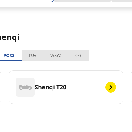
henqi
PQRS
TUV
WXYZ
0-9
Shenqi T20