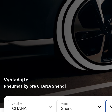
Vyhľadajte
Pneumatiky pre CHANA Shenqi
Značky
Model
V
CHANA
Shenqi