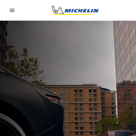
Go to page content
Go to page navigation