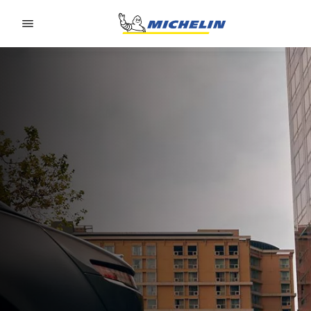
Go to page content
Go to page navigation