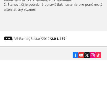
2. Stanoví, či je potrebné upraviť tlak hustenia pre ponúknutý
alternatívny rozmer.
/
V5 Eastar
Eastar
2012
2.0 L 139
Pneumatiky pre osobné vozidlá, suv a