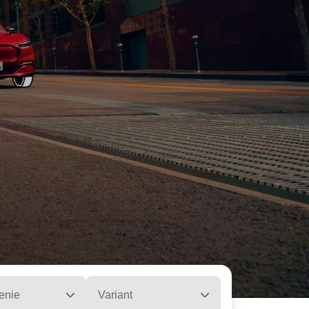
enie
Variant