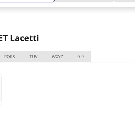
T Lacetti
PQRS
TUV
WXYZ
0-9