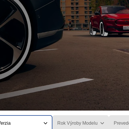
erzia
Rok Výroby Modelu
Preved