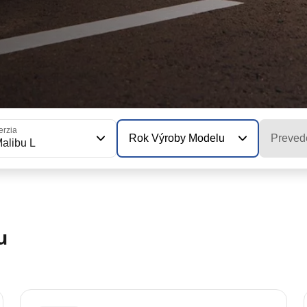
erzia
Rok Výroby Modelu
Preved
alibu L
u