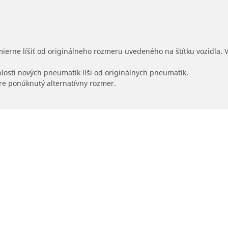
mierne líšiť od originálneho rozmeru uvedeného na štítku vozidla.
hlosti nových pneumatík líši od originálnych pneumatík.
 pre ponúknutý alternatívny rozmer.
Vaša konfigurácia