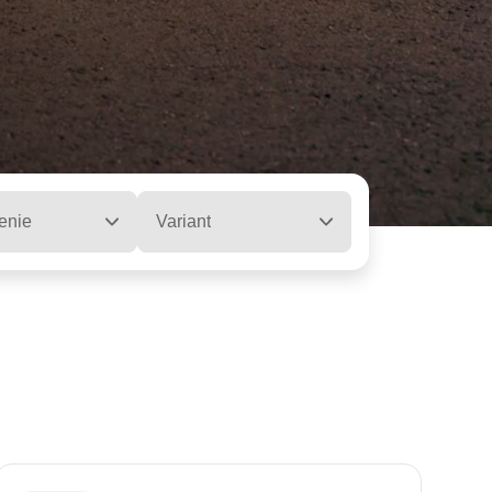
enie
Variant