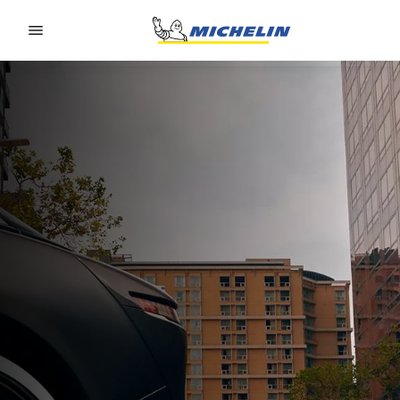
Go to page content
Go to page navigation