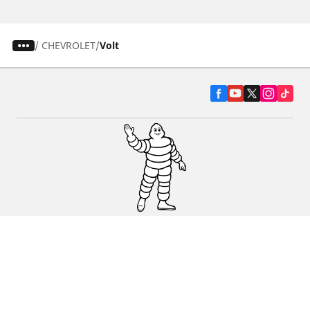
/
CHEVROLET
Volt
Pneumatiky pre osobné vozidlá, suv a
dodávky
Predajcov