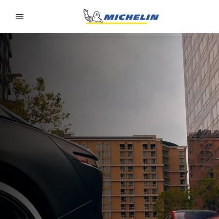
Go to page content
Go to page navigation