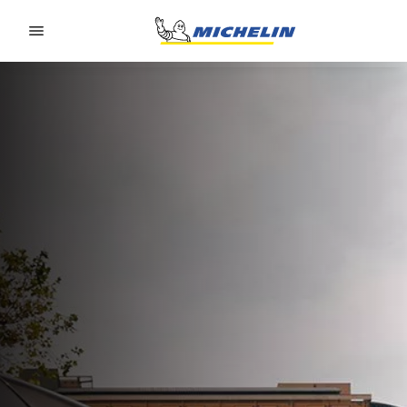
Go to page content
Go to page navigation