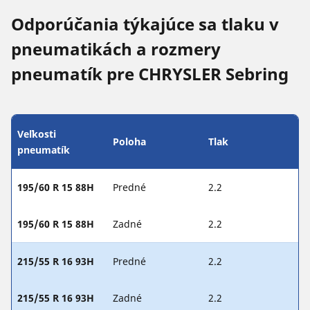
Odporúčania týkajúce sa tlaku v
pneumatikách a rozmery
pneumatík pre CHRYSLER Sebring
Veľkosti
Poloha
Tlak
pneumatík
195/60 R 15 88H
Predné
2.2
195/60 R 15 88H
Zadné
2.2
215/55 R 16 93H
Predné
2.2
215/55 R 16 93H
Zadné
2.2