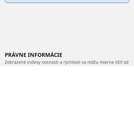
PRÁVNE INFORMÁCIE
Zobrazené indexy nosnosti a rýchlosti sa môžu mierne líšiť od
originálneho rozmeru uvedeného na štítku vozidla. Váš
predajca pneumatík je vám schopný ako kvalifikovaný
odborník poradiť:
1. Informuje vás, ak sa index nosnosti alebo rýchlosti nových
pneumatík líši od originálnych pneumatík.
2. Stanoví, či je potrebné upraviť tlak hustenia pre ponúknutý
alternatívny rozmer.