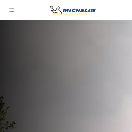
Go to page content
Go to page navigation