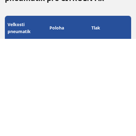
Veľkosti
Poloha
Tlak
pneumatík
185/60 R 13 80H
Predné
1.9
185/60 R 13 80H
Zadné
1.9
PRÁVNE INFORMÁCIE
Zobrazené indexy nosnosti a rýchlosti sa môžu mierne líšiť od