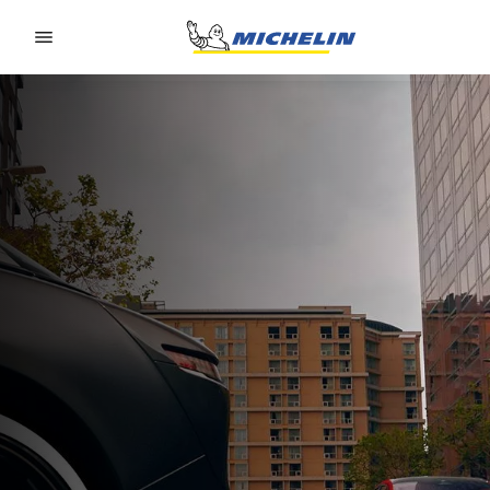
Go to page content
Go to page navigation