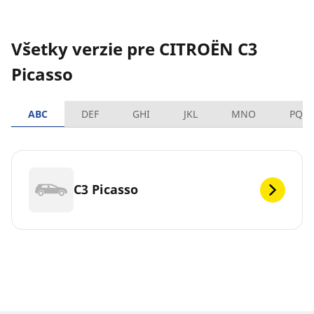
Všetky verzie pre CITROËN C3
Picasso
ABC
DEF
GHI
JKL
MNO
PQR
C3 Picasso