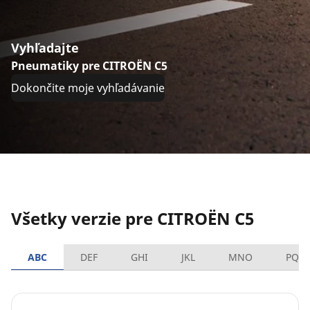
Vyhľadajte
Pneumatiky pre CITROËN C5
Dokončite moje vyhľadávanie
Všetky verzie pre CITROËN C5
ABC
DEF
GHI
JKL
MNO
PQR