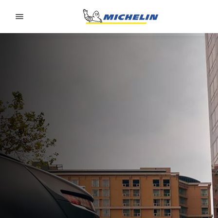
Go to page content
Go to page navigation