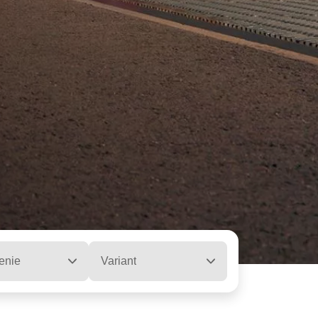
enie
Variant