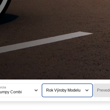
erzia
Rok Výroby Modelu
Preved
Jumpy Combi