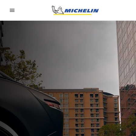
Go to page content
Go to page navigation