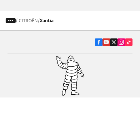
/
CITROËN
Xantia
Pneumatiky pre osobné vozidlá, suv a
dodávky
Predajcov